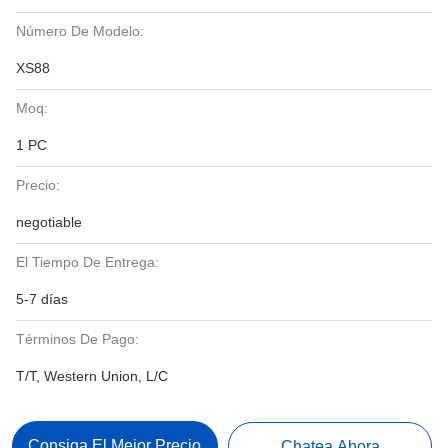
Número De Modelo:
XS88
Moq:
1 PC
Precio:
negotiable
El Tiempo De Entrega:
5-7 días
Términos De Pago:
T/T, Western Union, L/C
Consiga El Mejor Precio
Chatea Ahora