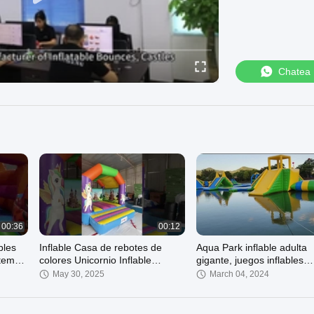
Chatea
00:36
00:12
bles
Inflable Casa de rebotes de
Aqua Park inflable adulta
 tema
colores Unicornio Inflable
gigante, juegos inflables
tillo
Castillo de salto
incombustibles del parque
May 30, 2025
March 04, 2024
agua del PVC