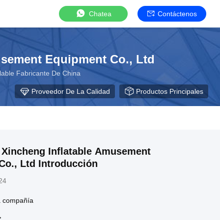
Chatea
Contáctenos
sement Equipment Co., Ltd
lable Fabricante De China
Proveedor De La Calidad
Productos Principales
Xincheng Inflatable Amusement
o., Ltd Introducción
24
la compañía
→