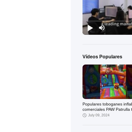
Vídeos Populares
Populares toboganes infla
comerciales PAW Patrulla
de toboganes inflables Cas
July 09, 2024
para niños y adultos