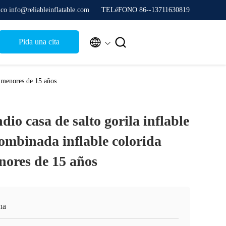
ico info@reliableinflatable.com
TELéFONO 86--13711630819


Pida una cita
s menores de 15 años
ndio casa de salto gorila inflable
ombinada inflable colorida
nores de 15 años
na