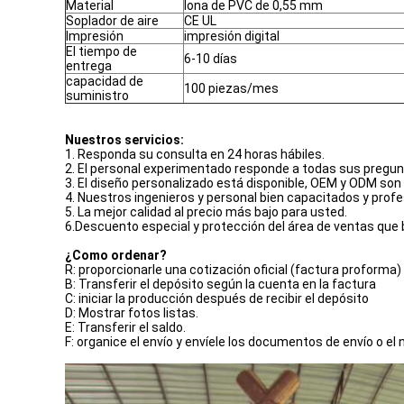
Material
lona de PVC de 0,55 mm
Soplador de aire
CE UL
Impresión
impresión digital
El tiempo de
6-10 días
entrega
capacidad de
100 piezas/mes
suministro
Nuestros servicios:
1. Responda su consulta en 24 horas hábiles.
2. El personal experimentado responde a todas sus pregunta
3. El diseño personalizado está disponible, OEM y ODM son
4. Nuestros ingenieros y personal bien capacitados y profe
5. La mejor calidad al precio más bajo para usted.
6.Descuento especial y protección del área de ventas que 
¿Como ordenar?
R: proporcionarle una cotización oficial (factura proforma
B: Transferir el depósito según la cuenta en la factura
C: iniciar la producción después de recibir el depósito
D: Mostrar fotos listas.
E: Transferir el saldo.
F: organice el envío y envíele los documentos de envío o e