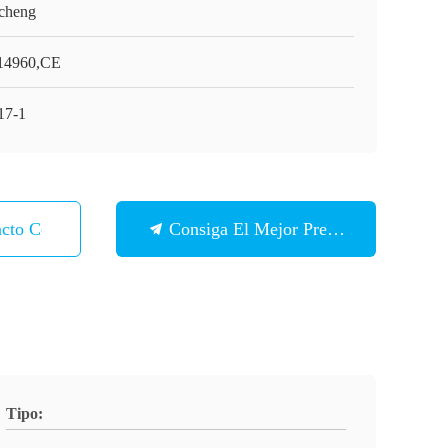
cheng
14960,CE
7-1
acto Con
Consiga El Mejor Precio
Tipo: