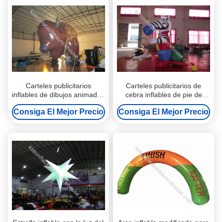
Carteles publicitarios
Carteles publicitarios de
inflables de dibujos animados
cebra inflables de pie de
al aire libre dibujos animados
nailon de PVC fuerte Cebra
Consiga El Mejor Precio
Consiga El Mejor Precio
de vaca inflables grandes
inflable grande hermosa para
para comerciales
la venta