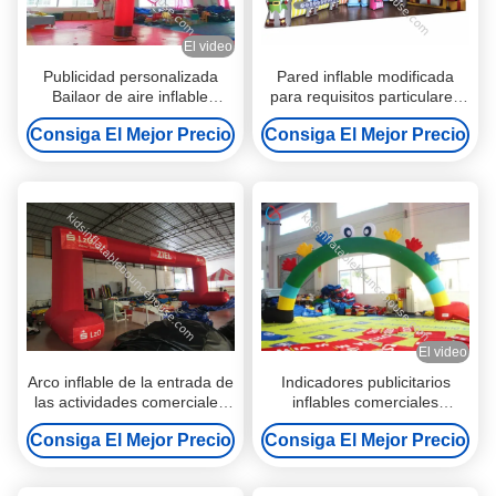
El video
Publicidad personalizada
Pared inflable modificada
Bailaor de aire inflable
para requisitos particulares
hombre del cielo globos
para la decoración, pared
Consiga El Mejor Precio
Consiga El Mejor Precio
publicitarios
inflable de la impresión de
Digitaces de la publicidad del
PVC
El video
Arco inflable de la entrada de
Indicadores publicitarios
las actividades comerciales
inflables comerciales
los 9,5 los x 3,5 m, publicidad
personalizados para
Consiga El Mejor Precio
Consiga El Mejor Precio
inflable gigante al aire libre
actividades al aire libre