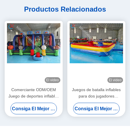
Productos Relacionados
El video
El video
Comerciante ODM/OEM
Juegos de batalla inflables
Juego de deportes inflables
para dos jugadores
interactivos al aire libre
Gladiador Juego de arena
Consiga El Mejor Precio
Consiga El Mejor Precio
Juego de tiros de pelota
de lucha
inflables